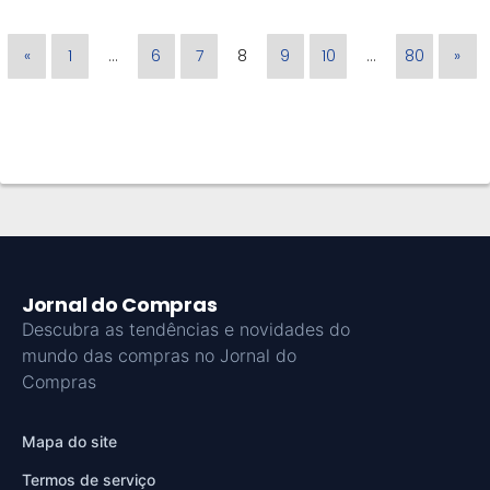
«
1
…
6
7
8
9
10
…
80
»
Jornal do Compras
Descubra as tendências e novidades do
mundo das compras no Jornal do
Compras
Mapa do site
Termos de serviço