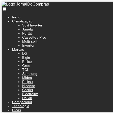
Inicio
Climatização
Split Inverter
Janela
Portátil
Cassette / Piso
Multi-split
Inverter
Marcas
LG
Elgin
Philco
Gree
TCL
Samsung
Midea
Fujitsu
Hisense
Carrier
Electrolux
Daikin
Comparador
Tecnologia
Dicas