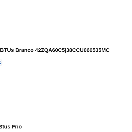
7000 BTUs Branco 42ZQA60C5|38CCU060535MC
Btus Frio