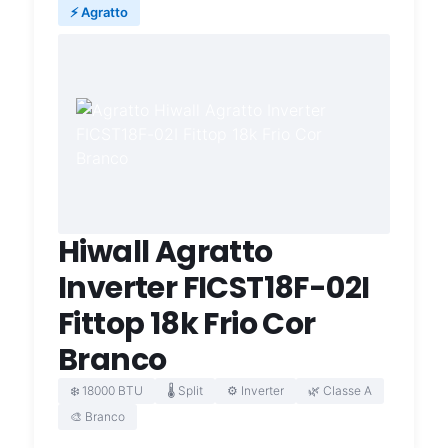
⚡ Agratto
Hiwall Agratto
Inverter FICST18F-02I
Fittop 18k Frio Cor
Branco
❄️ 18000 BTU
🌡️ Split
⚙️ Inverter
🌿 Classe A
🎨 Branco