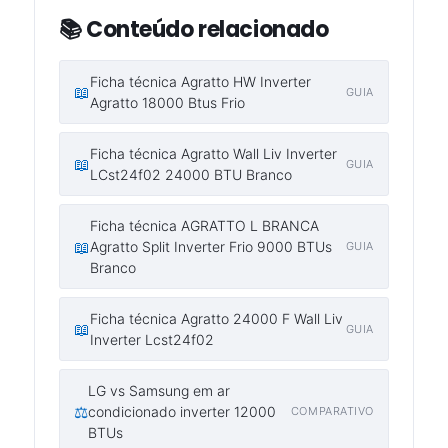
📚 Conteúdo relacionado
Ficha técnica Agratto HW Inverter
📖
GUIA
Agratto 18000 Btus Frio
Ficha técnica Agratto Wall Liv Inverter
📖
GUIA
LCst24f02 24000 BTU Branco
Ficha técnica AGRATTO L BRANCA
📖
Agratto Split Inverter Frio 9000 BTUs
GUIA
Branco
Ficha técnica Agratto 24000 F Wall Liv
📖
GUIA
Inverter Lcst24f02
LG vs Samsung em ar
⚖️
condicionado inverter 12000
COMPARATIVO
BTUs