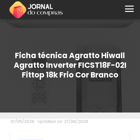
Ficha técnica Agratto Hiwall
Agratto Inverter FICST18F-02I
Fittop 18k Frio Cor Branco
07/05/2026
· Updated on: 27/06/2026