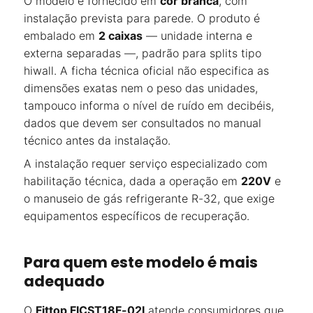
O modelo é fornecido em
cor branca
, com
instalação prevista para parede. O produto é
embalado em
2 caixas
— unidade interna e
externa separadas —, padrão para splits tipo
hiwall. A ficha técnica oficial não especifica as
dimensões exatas nem o peso das unidades,
tampouco informa o nível de ruído em decibéis,
dados que devem ser consultados no manual
técnico antes da instalação.
A instalação requer serviço especializado com
habilitação técnica, dada a operação em
220V
e
o manuseio de gás refrigerante R-32, que exige
equipamentos específicos de recuperação.
Para quem este modelo é mais
adequado
O
Fittop FICST18F-02I
atende consumidores que