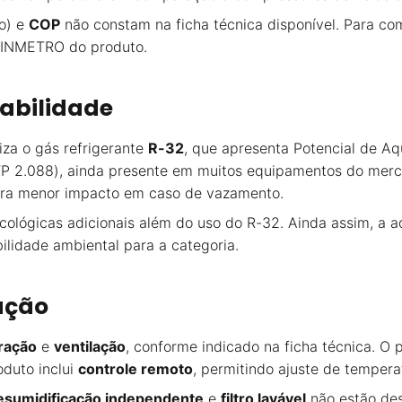
ão) e
COP
não constam na ficha técnica disponível. Para co
a INMETRO do produto.
tabilidade
liza o gás refrigerante
R-32
, que apresenta Potencial de 
GWP 2.088), ainda presente em muitos equipamentos do mer
para menor impacto em caso de vazamento.
ecológicas adicionais além do uso do R-32. Ainda assim, a 
ilidade ambiental para a categoria.
ação
eração
e
ventilação
, conforme indicado na ficha técnica. O 
oduto inclui
controle remoto
, permitindo ajuste de tempera
esumidificação independente
e
filtro lavável
não estão desc