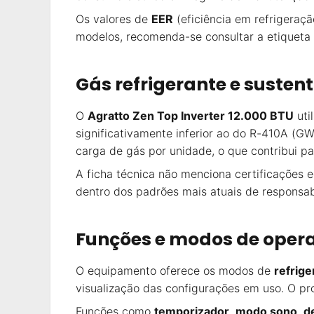
Os valores de
EER
(eficiência em refrigeraç
modelos, recomenda-se consultar a etiquet
Gás refrigerante e susten
O
Agratto Zen Top Inverter 12.000 BTU
uti
significativamente inferior ao do R-410A (
carga de gás por unidade, o que contribui 
A ficha técnica não menciona certificações 
dentro dos padrões mais atuais de responsab
Funções e modos de oper
O equipamento oferece os modos de
refrig
visualização das configurações em uso. O pr
Funções como
temporizador
,
modo sono
,
d