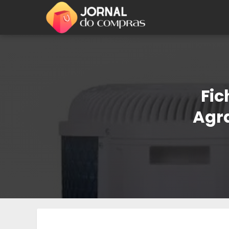
Fic
Agra