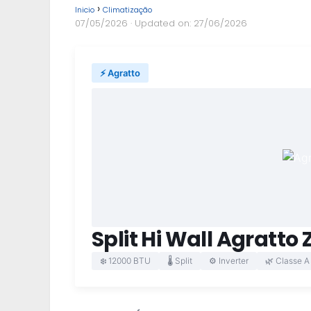
Inicio
Climatização
07/05/2026
· Updated on: 27/06/2026
⚡ Agratto
Split Hi Wall Agratto 
❄️ 12000 BTU
🌡️ Split
⚙️ Inverter
🌿 Classe A