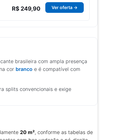
Ver oferta →
R$ 249,90
ricante brasileira com ampla presença
 na cor
branco
e é compatível com
 splits convencionais e exige
adamente
20 m²
, conforme as tabelas de