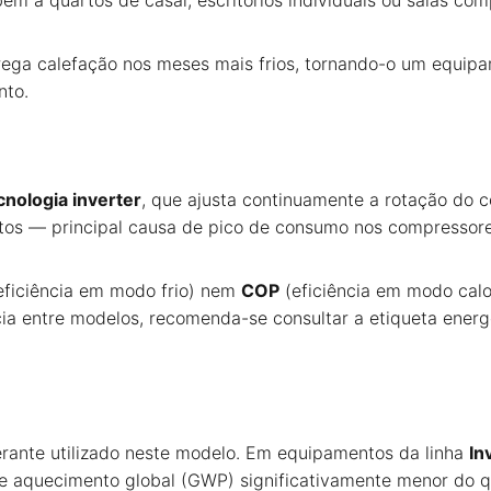
e bem a quartos de casal, escritórios individuais ou salas 
trega calefação nos meses mais frios, tornando-o um equip
nto.
cnologia inverter
, que ajusta continuamente a rotação do
pletos — principal causa de pico de consumo nos compresso
eficiência em modo frio) nem
COP
(eficiência em modo calor
ia entre modelos, recomenda-se consultar a etiqueta energé
gerante utilizado neste modelo. Em equipamentos da linha
In
 de aquecimento global (GWP) significativamente menor do