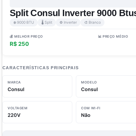
Split Consul Inverter 9000 Btu
❄️ 9000 BTU
🌡️ Split
⚙️ Inverter
🎨 Branco
💰 MELHOR PREÇO
📊 PREÇO MÉDIO
R$ 250
R$ 1.273
CARACTERÍSTICAS PRINCIPAIS
MARCA
MODELO
Consul
Consul
VOLTAGEM
COM WI-FI
220V
Não