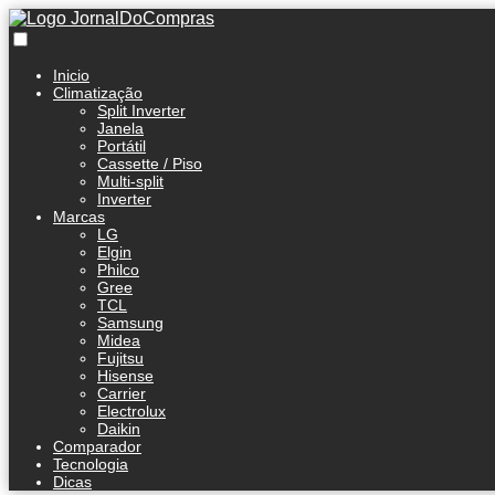
Inicio
Climatização
Split Inverter
Janela
Portátil
Cassette / Piso
Multi-split
Inverter
Marcas
LG
Elgin
Philco
Gree
TCL
Samsung
Midea
Fujitsu
Hisense
Carrier
Electrolux
Daikin
Comparador
Tecnologia
Dicas