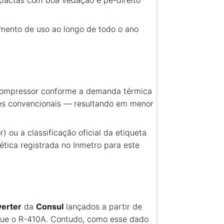
compactas com boa vedação e pé-direito
amento de uso ao longo de todo o ano
 compressor conforme a demanda térmica
res convencionais — resultando em menor
) ou a classificação oficial da etiqueta
tica registrada no Inmetro para este
verter
da
Consul
lançados a partir de
 que o R-410A. Contudo, como esse dado