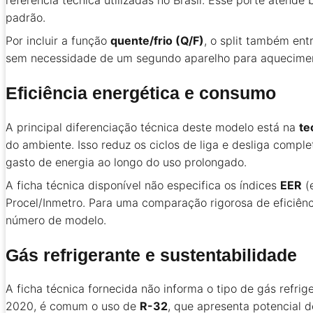
referência técnica utilizadas no Brasil. Esse porte atend
padrão.
Por incluir a função
quente/frio (Q/F)
, o split também en
sem necessidade de um segundo aparelho para aquecime
Eficiência energética e consumo
A principal diferenciação técnica deste modelo está na
te
do ambiente. Isso reduz os ciclos de liga e desliga com
gasto de energia ao longo do uso prolongado.
A ficha técnica disponível não especifica os índices
EER
(
Procel/Inmetro. Para uma comparação rigorosa de eficiênc
número de modelo.
Gás refrigerante e sustentabilidade
A ficha técnica fornecida não informa o tipo de gás refri
2020, é comum o uso de
R-32
, que apresenta potencial