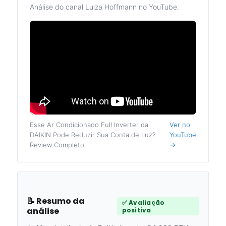
Análise do canal Luiza Hoffmann no YouTube.
Esse Ar Condicionado Full Inverter da
Ver no
DAIKIN Pode Reduzir Sua Conta de Luz?
YouTube
Review Completo.
→
📝 Resumo da
✅ Avaliação
análise
positiva