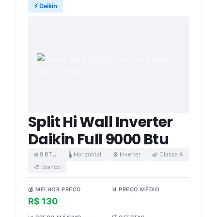
⚡ Daikin
Split Hi Wall Inverter
Daikin Full 9000 Btu
❄️ 9 BTU
🌡️ Horizontal
⚙️ Inverter
🌿 Classe A
🎨 Branco
💰 MELHOR PREÇO
📊 PREÇO MÉDIO
R$ 130
R$ 1.305