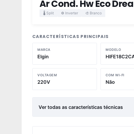
Ar Cond. Hw Eco Drea
🌡️ Split
⚙️ Inverter
🎨 Branco
CARACTERÍSTICAS PRINCIPAIS
MARCA
MODELO
Elgin
HIFE18C2C
VOLTAGEM
COM WI-FI
220V
Não
Ver todas as características técnicas