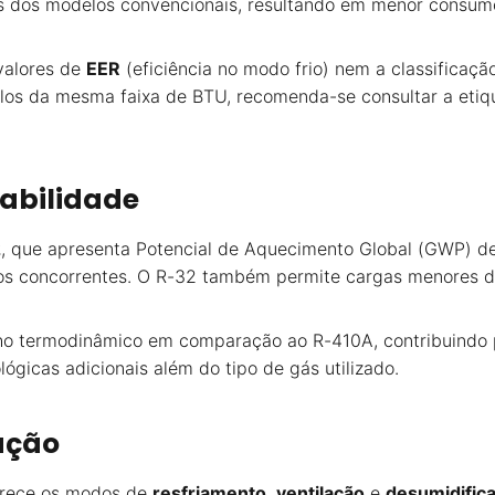
ntes dos modelos convencionais, resultando em menor consu
 valores de
EER
(eficiência no modo frio) nem a classificaçã
s da mesma faixa de BTU, recomenda-se consultar a etiqu
tabilidade
2
, que apresenta Potencial de Aquecimento Global (GWP) 
os concorrentes. O R-32 também permite cargas menores de 
o termodinâmico em comparação ao R-410A, contribuindo par
ógicas adicionais além do tipo de gás utilizado.
ação
rece os modos de
resfriamento
,
ventilação
e
desumidific