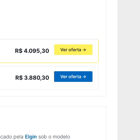
Ver oferta →
R$ 4.095,30
Ver oferta →
R$ 3.880,30
ricado pela
Elgin
sob o modelo