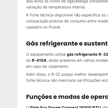
Isso evita os ciclos de liga/desliga consta
variação de temperatura interna.
A ficha técnica disponível não especifica os
comparação precisa de consumo entre modelo
cadastro no Procel.
Gás refrigerante e susten
O equipamento utiliza
gás refrigerante R-3
do
R-410A
, ainda presente em vários model
em caso de vazamento.
Além disso, o R-32 possui melhor desempenh
ficha técnica não menciona certificações ecol
Funções e modos de oper
O
Elgin Eco Dream Connect 18000 BTU
ofe