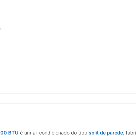
e.
8000 BTU
é um ar-condicionado do tipo
split de parede
, fab