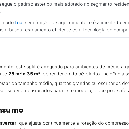
 segue o padrão estético mais adotado no segmento residenci
.
no modo
frio
, sem função de aquecimento, e é alimentado e
em busca resfriamento eficiente com tecnologia de compre
mento, este split é adequado para ambientes de médio a gr
ente
25 m² e 35 m²
, dependendo do pé-direito, incidência 
star de tamanho médio, quartos grandes ou escritórios do
r superdimensionados para este modelo, o que pode afetar
onsumo
inverter
, que ajusta continuamente a rotação do compress