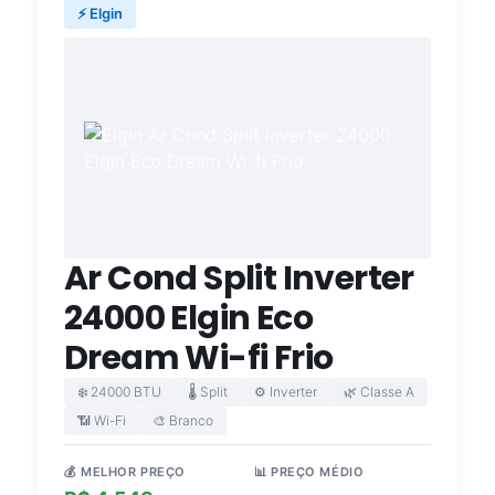
⚡ Elgin
Ar Cond Split Inverter
24000 Elgin Eco
Dream Wi-fi Frio
❄️ 24000 BTU
🌡️ Split
⚙️ Inverter
🌿 Classe A
📶 Wi-Fi
🎨 Branco
💰 MELHOR PREÇO
📊 PREÇO MÉDIO