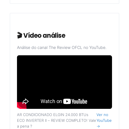
🎬 Vídeo análise
Análise do canal The Review OFCL no YouTube.
AR CONDICIONADO ELGIN 24.000 BTUs
Ver no
ECO INVERTER II – REVIEW COMPLETO! Vale
YouTube
a pena ?
→