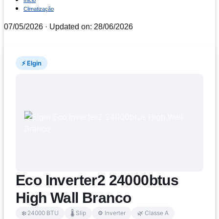
Inicio
Climatização
07/05/2026
· Updated on: 28/06/2026
⚡ Elgin
Eco Inverter2 24000btus
High Wall Branco
❄️ 24000 BTU
🌡️ Slip
⚙️ Inverter
🌿 Classe A