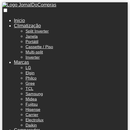
Inicio
Climatização
Split Inverter
Janela
Portátil
Cassette / Piso
Multi-split
Inverter
Marcas
LG
Elgin
Philco
Gree
TCL
Samsung
Midea
Fujitsu
Hisense
Carrier
Electrolux
Daikin