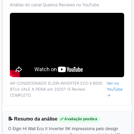
Análise do canal Queiroz Reviews no YouTube.
AR-CONDICIONADO ELGIN INVERTER ECO II 9000
Ver no
BTUs VALE A PENA em 2025? 💨 Review
YouTube
COMPLETO
→
📝 Resumo da análise
✅ Avaliação positiva
O Elgin Hi Wall Eco II Inverter 9K impressiona pelo design