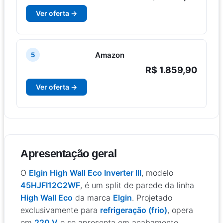
Ver oferta →
Amazon
5
R$ 1.859,90
Ver oferta →
Apresentação geral
O
Elgin High Wall Eco Inverter III
, modelo
45HJFI12C2WF
, é um split de parede da linha
High Wall Eco
da marca
Elgin
. Projetado
exclusivamente para
refrigeração (frio)
, opera
em
220 V
e se apresenta em acabamento