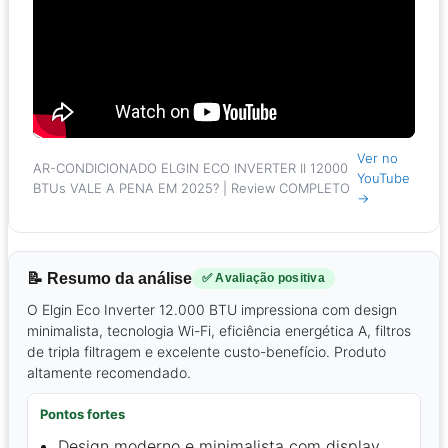
Ver no
AR-CONDICIONADO ELGIN ECO INVERTER II 12000
YouTube
BTUs VALE A PENA EM 2025? | Review COMPLETO
→
📝 Resumo da análise
✅ Avaliação positiva
O Elgin Eco Inverter 12.000 BTU impressiona com design
minimalista, tecnologia Wi-Fi, eficiência energética A, filtros
de tripla filtragem e excelente custo-benefício. Produto
altamente recomendado.
Pontos fortes
Design moderno e minimalista com display