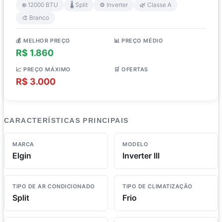
❄️ 12000 BTU
🌡️ Split
⚙️ Inverter
🌿 Classe A
🎨 Branco
💰 MELHOR PREÇO
📊 PREÇO MÉDIO
R$ 1.860
R$ 2.375
📈 PREÇO MÁXIMO
🛒 OFERTAS
R$ 3.000
4 lojas
CARACTERÍSTICAS PRINCIPAIS
MARCA
MODELO
Elgin
Inverter III
TIPO DE AR CONDICIONADO
TIPO DE CLIMATIZAÇÃO
Split
Frio