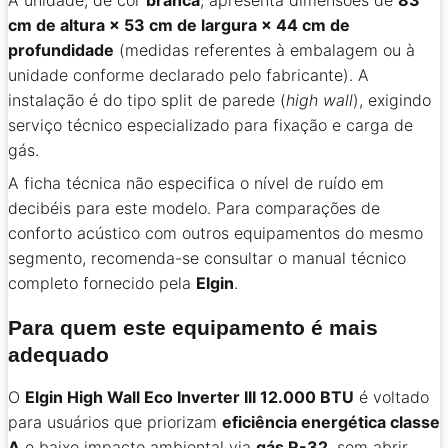
A unidade, de cor
branca
, apresenta dimensões de
83
cm de altura × 53 cm de largura × 44 cm de
profundidade
(medidas referentes à embalagem ou à
unidade conforme declarado pelo fabricante). A
instalação é do tipo split de parede (
high wall
), exigindo
serviço técnico especializado para fixação e carga de
gás.
A ficha técnica não especifica o nível de ruído em
decibéis para este modelo. Para comparações de
conforto acústico com outros equipamentos do mesmo
segmento, recomenda-se consultar o manual técnico
completo fornecido pela
Elgin
.
Para quem este equipamento é mais
adequado
O
Elgin High Wall Eco Inverter III 12.000 BTU
é voltado
para usuários que priorizam
eficiência energética classe
A
e baixo impacto ambiental via
gás R-32
, sem abrir