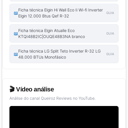
Ficha técnica Elgin Hi Wall Eco Ii Wi-fi Inverter
📖
GUIA
Elgin 12.000 Btus Qef R-32
Ficha técnica Elgin Atualle Eco
📖
GUIA
KTQI48B2IC|OUQE48B3NA branco
Ficha técnica LG Split Teto Inverter R-32 LG
📖
GUIA
48.000 BTUs Monofásico
🎬 Vídeo análise
Análise do canal Queiroz Reviews no YouTube.