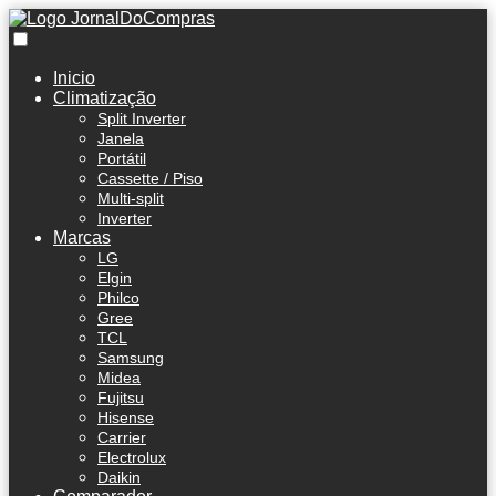
Inicio
Climatização
Split Inverter
Janela
Portátil
Cassette / Piso
Multi-split
Inverter
Marcas
LG
Elgin
Philco
Gree
TCL
Samsung
Midea
Fujitsu
Hisense
Carrier
Electrolux
Daikin