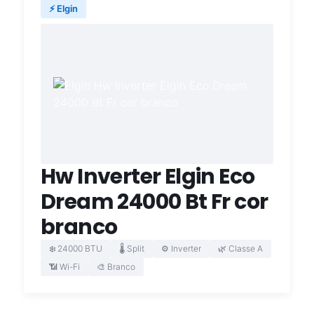
⚡ Elgin
Hw Inverter Elgin Eco
Dream 24000 Bt Fr cor
branco
❄️ 24000 BTU
🌡️ Split
⚙️ Inverter
🌿 Classe A
📶 Wi-Fi
🎨 Branco