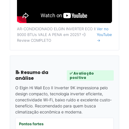
AR-CONDICIONADO ELGIN INVERTER ECO II
Ver no
9000 BTUs VALE A PENA em 2025? 💨
YouTube
Review COMPLETO
→
📝 Resumo da
✅ Avaliação
análise
positiva
O Elgin Hi Wall Eco II Inverter 9K impressiona pelo
design compacto, tecnologia inverter eficiente,
conectividade Wi-Fi, baixo ruído e excelente custo-
benefício. Recomendado para quem busca
climatização econômica e moderna.
Pontos fortes