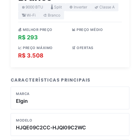
❄️ 9000 BTU
🌡️ Split
⚙️ Inverter
🌿 Classe A
📶 Wi-Fi
🎨 Branco
💰 MELHOR PREÇO
📊 PREÇO MÉDIO
R$ 293
R$ 2.180
📈 PREÇO MÁXIMO
🛒 OFERTAS
R$ 3.508
5 lojas
CARACTERÍSTICAS PRINCIPAIS
MARCA
Elgin
MODELO
HJQE09C2CC-HJQI09C2WC