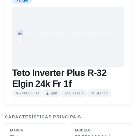
⚡ Elgin
Teto Inverter Plus R-32
Elgin 24k Fr 1f
❄️ 24000 BTU
🌡️ Split
🌿 Classe A
🎨 Branco
CARACTERÍSTICAS PRINCIPAIS
MARCA
MODELO