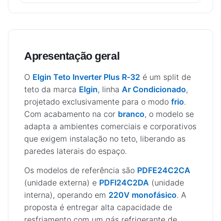
Apresentação geral
O
Elgin Teto Inverter Plus R-32
é um split de
teto da marca
Elgin
, linha
Ar Condicionado
,
projetado exclusivamente para o modo
frio
.
Com acabamento na cor
branco
, o modelo se
adapta a ambientes comerciais e corporativos
que exigem instalação no teto, liberando as
paredes laterais do espaço.
Os modelos de referência são
PDFE24C2CA
(unidade externa) e
PDFI24C2DA
(unidade
interna), operando em
220V monofásico
. A
proposta é entregar alta capacidade de
resfriamento com um gás refrigerante de