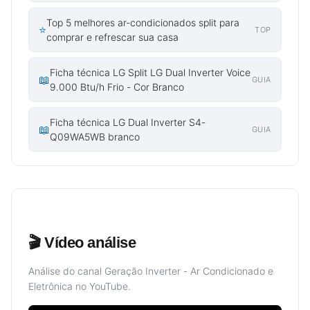
Top 5 melhores ar-condicionados split para
⭐
TOP
comprar e refrescar sua casa
Ficha técnica LG Split LG Dual Inverter Voice
📖
GUIA
9.000 Btu/h Frio - Cor Branco
Ficha técnica LG Dual Inverter S4-
📖
GUIA
Q09WA5WB branco
🎬 Vídeo análise
Análise do canal Geração Inverter - Ar Condicionado e
Eletrônica no YouTube.