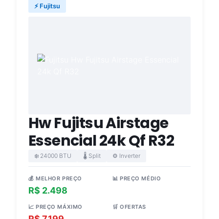
⚡ Fujitsu
Hw Fujitsu Airstage
Essencial 24k Qf R32
❄️ 24000 BTU
🌡️ Split
⚙️ Inverter
💰 MELHOR PREÇO
📊 PREÇO MÉDIO
R$ 2.498
R$ 5.392
📈 PREÇO MÁXIMO
🛒 OFERTAS
R$ 7.199
3 lojas