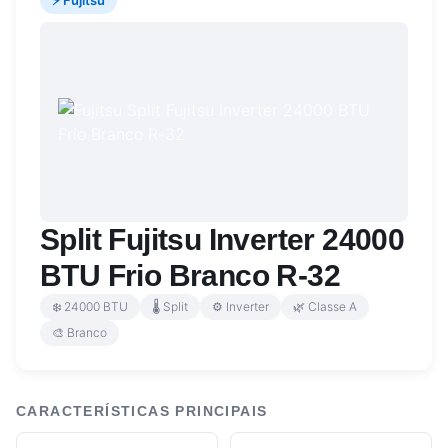
⚡ Fujitsu
Split Fujitsu Inverter 24000
BTU Frio Branco R-32
❄️ 24000 BTU
🌡️ Split
⚙️ Inverter
🌿 Classe A
🎨 Branco
CARACTERÍSTICAS PRINCIPAIS