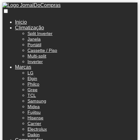
Inicio
Climatização
Split Inverter
Janela
Portátil
Cassette / Piso
Multi-split
Inverter
Marcas
LG
Elgin
Philco
Gree
TCL
Samsung
Midea
Fujitsu
Hisense
Carrier
Electrolux
Daikin