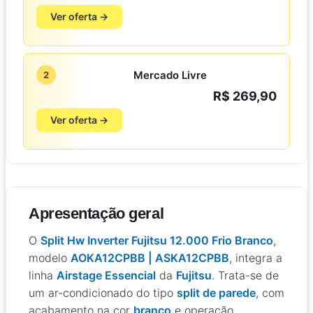
Ver oferta →
Mercado Livre
2
R$ 269,90
Ver oferta →
Apresentação geral
O
Split Hw Inverter Fujitsu 12.000 Frio Branco
,
modelo
AOKA12CPBB | ASKA12CPBB
, integra a
linha
Airstage Essencial
da
Fujitsu
. Trata-se de
um ar-condicionado do tipo
split de parede
, com
acabamento na cor
branco
e operação