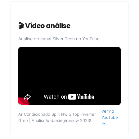
🎬 Vídeo análise
Análise do canal Silver Tech no YouTube.
Ver no
Ar Condicionado Split Hw G top Inverter
YouTube
Gree | Análise/unboxing/review 2023!
→