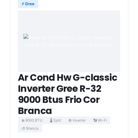
⚡ Gree
Ar Cond Hw G-classic
Inverter Gree R-32
9000 Btus Frio Cor
Branca
❄️ 9000 BTU
🌡️ Split
⚙️ Inverter
📶 Wi-Fi
🎨 Branca