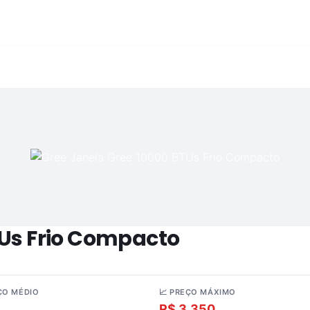
TUs Frio Compacto
ÇO MÉDIO
📈 PREÇO MÁXIMO
.134
R$ 3.350