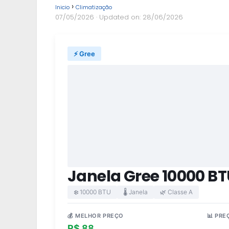
Inicio
Climatização
07/05/2026
· Updated on: 28/06/2026
⚡ Gree
Janela Gree 10000 B
❄️ 10000 BTU
🌡️ Janela
🌿 Classe A
💰 MELHOR PREÇO
📊 PRE
R$ 88
R$ 2