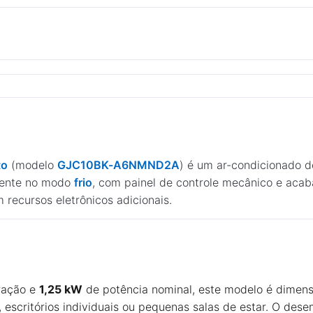
to
(modelo
GJC10BK-A6NMND2A
) é um ar-condicionado d
mente no modo
frio
, com painel de controle mecânico e ac
 recursos eletrônicos adicionais.
ração e
1,25 kW
de potência nominal, este modelo é dimen
escritórios individuais ou pequenas salas de estar. O dese