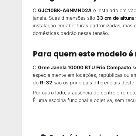
O
GJC10BK-A6NMND2A
é instalado em vão
janela. Suas dimensões são
33 cm de altura
instalação em aberturas padronizadas, mas 
domésticas padrão nessa tensão.
Para quem este modelo é
O
Gree Janela 10000 BTU Frio Compacto
se
especialmente em locações, repúblicas ou am
do
R-32
são os principais diferenciais dest
Por outro lado, a ausência de controle remo
É uma escolha funcional e objetiva, sem rec