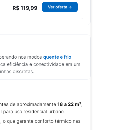
Ver oferta →
R$ 119,99
operando nos modos
quente e frio
.
sca eficiência e conectividade em um
inhas discretas.
ientes de aproximadamente
18 a 22 m²
,
 para uso residencial urbano.
 o que garante conforto térmico nas