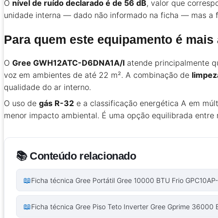
O
nível de ruído declarado é de 56 dB
, valor que corresp
unidade interna — dado não informado na ficha — mas a f
Para quem este equipamento é mais
O
Gree GWH12ATC-D6DNA1A/I
atende principalmente q
voz em ambientes de até 22 m². A combinação de
limpeza
qualidade do ar interno.
O uso de
gás R-32
e a classificação energética A em múl
menor impacto ambiental. É uma opção equilibrada entre r
📚 Conteúdo relacionado
📖
Ficha técnica Gree Portátil Gree 10000 BTU Frio GPC10
📖
Ficha técnica Gree Piso Teto Inverter Gree Gprime 36000 B