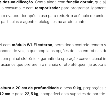
 e desumidificação
. Conta ainda com
função dormir
, que a
ar o consumo, e com
temporizador
para programar ligament
ca o evaporador após o uso para reduzir o acúmulo de umid
artículas e agentes biológicos no ar circulante.
el com
módulo Wi-Fi externo
, permitindo controle remoto 
mandos de voz, o que amplia as opções de uso em rotinas d
com painel eletrônico, garantindo operação convencional 
 usuários que preferem o manejo direto até quem já adota 
 altura × 20 cm de profundidade
e pesa
9 kg
, proporções 
 42 cm
e pesa
22,5 kg
, compatível com suportes de parede 