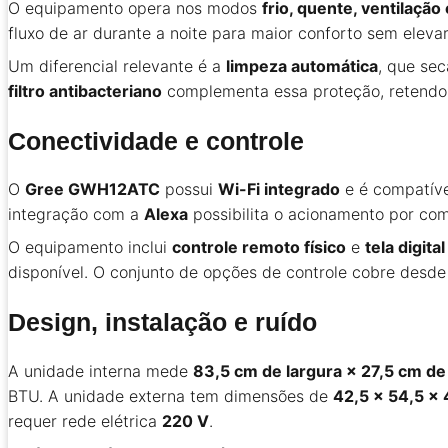
O equipamento opera nos modos
frio, quente, ventilação
fluxo de ar durante a noite para maior conforto sem elev
Um diferencial relevante é a
limpeza automática
, que se
filtro antibacteriano
complementa essa proteção, retendo p
Conectividade e controle
O
Gree GWH12ATC
possui
Wi-Fi integrado
e é compatív
integração com a
Alexa
possibilita o acionamento por co
O equipamento inclui
controle remoto físico
e
tela digital
disponível. O conjunto de opções de controle cobre desde
Design, instalação e ruído
A unidade interna mede
83,5 cm de largura × 27,5 cm de
BTU. A unidade externa tem dimensões de
42,5 × 54,5 ×
requer rede elétrica
220 V
.