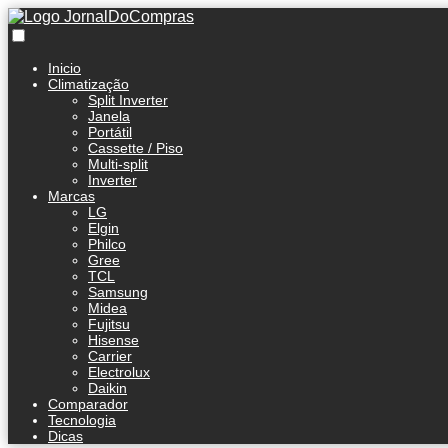
Inicio
Climatização
Split Inverter
Janela
Portátil
Cassette / Piso
Multi-split
Inverter
Marcas
LG
Elgin
Philco
Gree
TCL
Samsung
Midea
Fujitsu
Hisense
Carrier
Electrolux
Daikin
Comparador
Tecnologia
Dicas