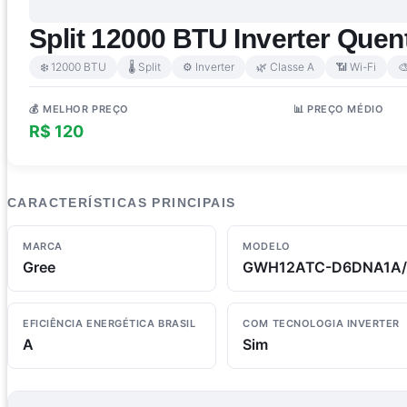
Split 12000 BTU Inverter Quent
❄️ 12000 BTU
🌡️ Split
⚙️ Inverter
🌿 Classe A
📶 Wi-Fi

💰 MELHOR PREÇO
📊 PREÇO MÉDIO
R$ 120
R$ 1.059
CARACTERÍSTICAS PRINCIPAIS
MARCA
MODELO
Gree
GWH12ATC-D6DNA1A/
EFICIÊNCIA ENERGÉTICA BRASIL
COM TECNOLOGIA INVERTER
A
Sim