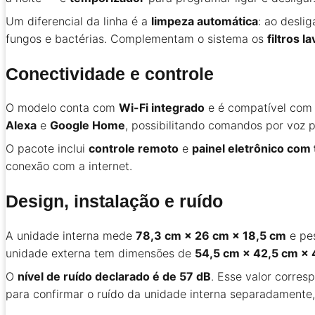
Um diferencial da linha é a
limpeza automática
: ao desli
fungos e bactérias. Complementam o sistema os
filtros l
Conectividade e controle
O modelo conta com
Wi-Fi integrado
e é compatível com m
Alexa
e
Google Home
, possibilitando comandos por voz pa
O pacote inclui
controle remoto
e
painel eletrônico com t
conexão com a internet.
Design, instalação e ruído
A unidade interna mede
78,3 cm × 26 cm × 18,5 cm
e pe
unidade externa tem dimensões de
54,5 cm × 42,5 cm ×
O
nível de ruído declarado é de 57 dB
. Esse valor corre
para confirmar o ruído da unidade interna separadamente,