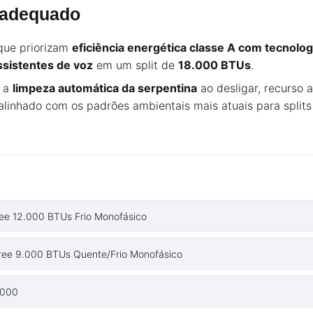
 adequado
que priorizam
eficiência energética classe A com tecnolog
ssistentes de voz
em um split de
18.000 BTUs
.
: a
limpeza automática da serpentina
ao desligar, recurso 
alinhado com os padrões ambientais mais atuais para splits
Gree 12.000 BTUs Frio Monofásico
c Gree 9.000 BTUs Quente/Frio Monofásico
0000