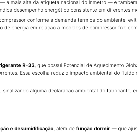
 — a mais alta da etiqueta nacional do Inmetro — e també
o indica desempenho energético consistente em diferentes 
compressor conforme a demanda térmica do ambiente, evita
to de energia em relação a modelos de compressor fixo co
rigerante R-32
, que possui Potencial de Aquecimento Glo
entes. Essa escolha reduz o impacto ambiental do fluido 
"
, sinalizando alguma declaração ambiental do fabricante, 
lação e desumidificação
, além de
função dormir
— que ajus
.