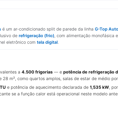
s
é um ar-condicionado split de parede da linha
G-Top Auto
lusivo de
refrigeração (frio)
, com alimentação monofásica
nel eletrônico com
tela digital
.
valentes a
4.500 frigorias
— e
potência de refrigeração 
8 m², como quartos amplos, salas de estar de médio porte
BTU
e potência de aquecimento declarada de
1,535 kW
, po
ante se a função calor está operacional neste modelo ant