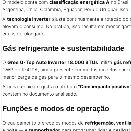
O modelo conta com
classificação energética A
no Brasil
Argentina, Chile, Colômbia, Equador, Peru e Uruguai. Iss
A
tecnologia inverter
ajusta continuamente a rotação do 
elevam o consumo. Na prática, isso resulta em menor gas
em uso prolongado.
Gás refrigerante e sustentabilidade
O
Gree G-Top Auto Inverter 18.000 BTUs
utiliza
gás ref
GWP do R-410A, ainda presente em muitos modelos concorr
menor carga de gás para o mesmo desempenho.
A ficha técnica registra o atributo
"Com impacto positivo
constem no documento analisado.
Funções e modos de operação
O equipamento oferece os modos de
refrigeração, venti
a noite — e
temporizador
para programar ligar e desligar