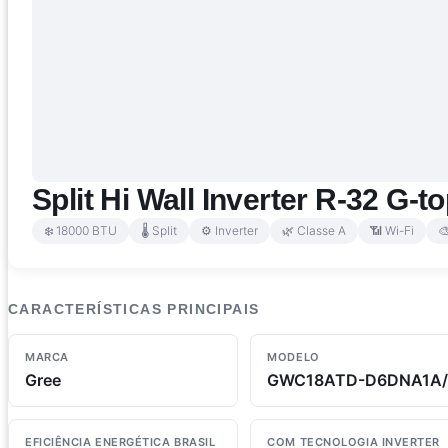
Split Hi Wall Inverter R-32 G
❄️ 18000 BTU
🌡️ Split
⚙️ Inverter
🌿 Classe A
📶 Wi-Fi

CARACTERÍSTICAS PRINCIPAIS
MARCA
MODELO
Gree
GWC18ATD-D6DNA1A/
EFICIÊNCIA ENERGÉTICA BRASIL
COM TECNOLOGIA INVERTER