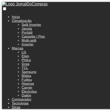
Inicio
Climatização
Split Inverter
Janela
Portátil
Cassette / Piso
Multi-split
Inverter
Marcas
LG
Elgin
Philco
Gree
TCL
Samsung
Midea
Fujitsu
Hisense
Carrier
Electrolux
Daikin
Comparador
Tecnologia
Dicas