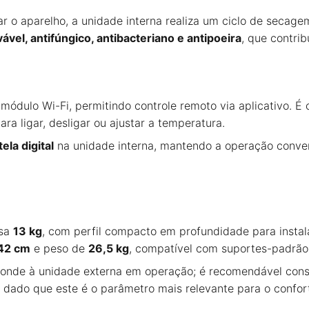
gar o aparelho, a unidade interna realiza um ciclo de secage
avável, antifúngico, antibacteriano e antipoeira
, que contri
ódulo Wi-Fi, permitindo controle remoto via aplicativo. É 
ra ligar, desligar ou ajustar a temperatura.
ela digital
na unidade interna, mantendo a operação conve
sa
13 kg
, com perfil compacto em profundidade para insta
 42 cm
e peso de
26,5 kg
, compatível com suportes-padrã
sponde à unidade externa em operação; é recomendável cons
 dado que este é o parâmetro mais relevante para o confort