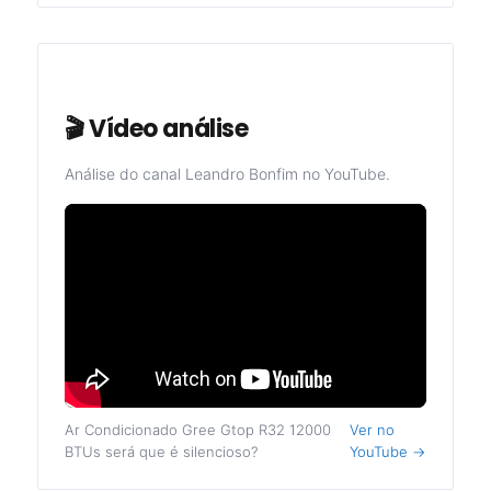
🎬 Vídeo análise
Análise do canal Leandro Bonfim no YouTube.
Ar Condicionado Gree Gtop R32 12000
Ver no
BTUs será que é silencioso?
YouTube →