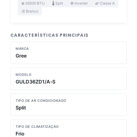
❄️ 36000 BTU
🌡️ Split
⚙️ Inverter
🌿 Classe A
🎨 Branco
CARACTERÍSTICAS PRINCIPAIS
MARCA
Gree
MODELO
GULD36ZD1/A-S
TIPO DE AR CONDICIONADO
Split
TIPO DE CLIMATIZAÇÃO
Frio