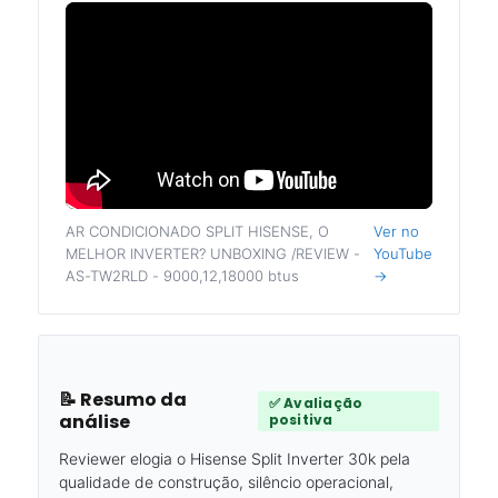
AR CONDICIONADO SPLIT HISENSE, O
Ver no
MELHOR INVERTER? UNBOXING /REVIEW -
YouTube
AS-TW2RLD - 9000,12,18000 btus
→
📝 Resumo da
✅ Avaliação
análise
positiva
Reviewer elogia o Hisense Split Inverter 30k pela
qualidade de construção, silêncio operacional,