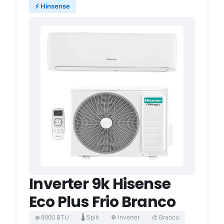
⚡ Hinsense
Inverter 9k Hisense
Eco Plus Frio Branco
❄️ 9000 BTU
🌡️ Split
⚙️ Inverter
🎨 Branco