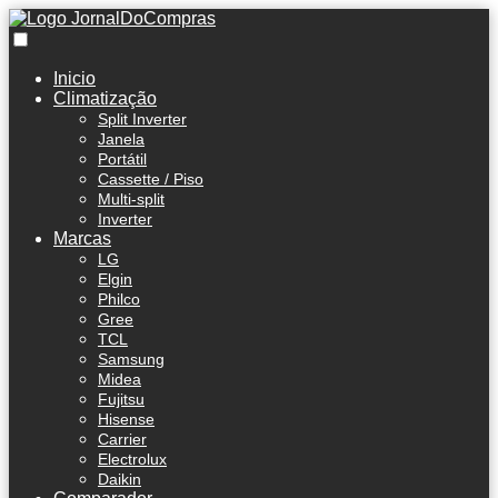
Inicio
Climatização
Split Inverter
Janela
Portátil
Cassette / Piso
Multi-split
Inverter
Marcas
LG
Elgin
Philco
Gree
TCL
Samsung
Midea
Fujitsu
Hisense
Carrier
Electrolux
Daikin