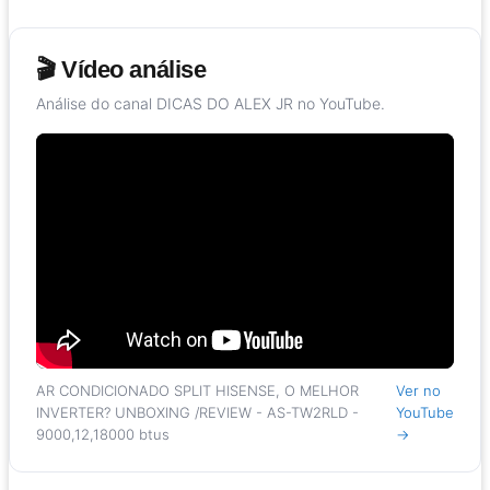
🎬 Vídeo análise
Análise do canal DICAS DO ALEX JR no YouTube.
AR CONDICIONADO SPLIT HISENSE, O MELHOR
Ver no
INVERTER? UNBOXING /REVIEW - AS-TW2RLD -
YouTube
9000,12,18000 btus
→