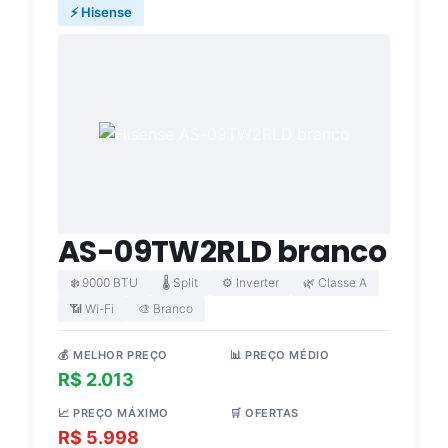
⚡ Hisense
AS-09TW2RLD branco
❄️ 9000 BTU
🌡️ Split
⚙️ Inverter
🌿 Classe A
📶 Wi-Fi
🎨 Branco
💰 MELHOR PREÇO
📊 PREÇO MÉDIO
R$ 2.013
R$ 3.206
📈 PREÇO MÁXIMO
🛒 OFERTAS
R$ 5.998
5 lojas