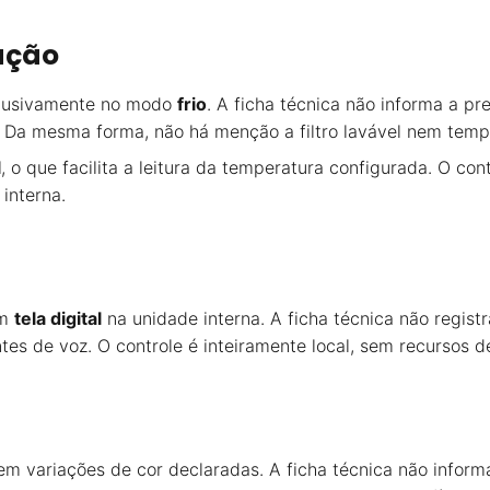
ação
lusivamente no modo
frio
. A ficha técnica não informa a p
. Da mesma forma, não há menção a filtro lavável nem temp
l
, o que facilita a leitura da temperatura configurada. O con
interna.
om
tela digital
na unidade interna. A ficha técnica não regist
es de voz. O controle é inteiramente local, sem recursos d
sem variações de cor declaradas. A ficha técnica não info