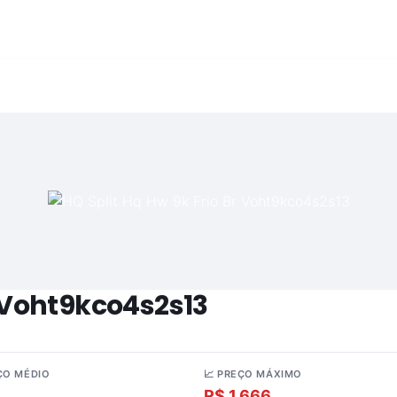
r Voht9kco4s2s13
ÇO MÉDIO
📈 PREÇO MÁXIMO
52
R$ 1.666