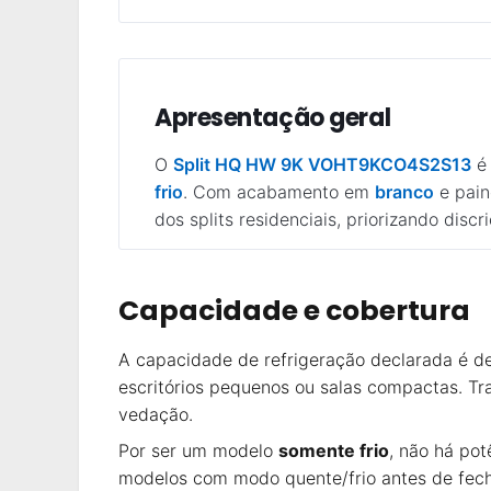
Apresentação geral
O
Split HQ HW 9K VOHT9KCO4S2S13
é 
frio
. Com acabamento em
branco
e pain
dos splits residenciais, priorizando discr
Capacidade e cobertura
A capacidade de refrigeração declarada é d
escritórios pequenos ou salas compactas. T
vedação.
Por ser um modelo
somente frio
, não há po
modelos com modo quente/frio antes de fec