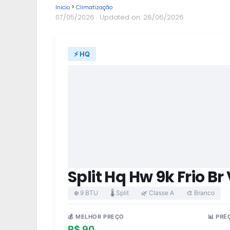
Inicio
Climatização
07/05/2026
· Updated on: 28/06/2026
⚡ HQ
Split Hq Hw 9k Frio B
❄️ 9 BTU
🌡️ Split
🌿 Classe A
🎨 Branco
💰 MELHOR PREÇO
📊 PRE
R$ 90
R$ 8