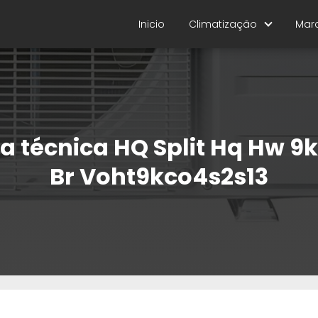
Inicio
Climatização
Mar
a técnica HQ Split Hq Hw 9k
Br Voht9kco4s2s13