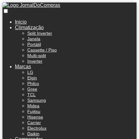
Inicio
Climatização
Split Inverter
Janela
Portátil
Cassette / Piso
Multi-split
Inverter
Marcas
LG
Elgin
Philco
Gree
TCL
Samsung
Midea
Fujitsu
Hisense
Carrier
Electrolux
Daikin