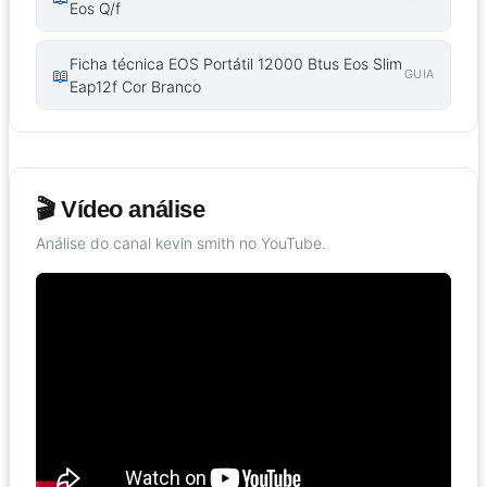
Eos Q/f
Ficha técnica EOS Portátil 12000 Btus Eos Slim
📖
GUIA
Eap12f Cor Branco
🎬 Vídeo análise
Análise do canal kevin smith no YouTube.