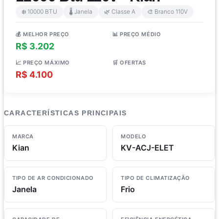
❄️ 10000 BTU
🌡️ Janela
🌿 Classe A
🎨 Branco 110V
💰 MELHOR PREÇO
📊 PREÇO MÉDIO
R$ 3.202
R$ 3.715
📈 PREÇO MÁXIMO
🛒 OFERTAS
R$ 4.100
4 lojas
CARACTERÍSTICAS PRINCIPAIS
MARCA
MODELO
Kian
KV-ACJ-ELET
TIPO DE AR CONDICIONADO
TIPO DE CLIMATIZAÇÃO
Janela
Frio