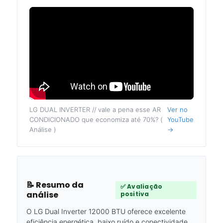
LG DUAL INVERTER // vale a pena esse AR
Ver no
CONDICIONADO que economiza até 70%? (
YouTube
Análise )
→
📝 Resumo da
✅ Avaliação
análise
positiva
O LG Dual Inverter 12000 BTU oferece excelente
eficiência energética, baixo ruído e conectividade