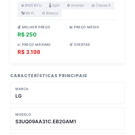
❄️ 9000 BTU
🌡️ Split
⚙️ Inverter
🌿 Classe A
📶 Wi-Fi
🎨 Branco
💰 MELHOR PREÇO
📊 PREÇO MÉDIO
R$ 250
R$ 2.364
📈 PREÇO MÁXIMO
🛒 OFERTAS
R$ 3.198
4 lojas
CARACTERÍSTICAS PRINCIPAIS
MARCA
LG
MODELO
S3UQ09AA31C.EB2GAM1