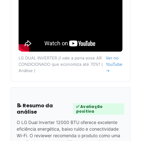
LG DUAL INVERTER // vale a pena esse AR
Ver no
CONDICIONADO que economiza até 70%? (
YouTube
Análise )
→
📝 Resumo da
✅ Avaliação
análise
positiva
O LG Dual Inverter 12000 BTU oferece excelente
eficiência energética, baixo ruído e conectividade
Wi-Fi. O reviewer recomenda o produto como uma