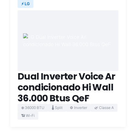
⚡ LG
Dual Inverter Voice Ar
condicionado Hi Wall
36.000 Btus QeF
❄️ 36000 BTU
🌡️ Split
⚙️ Inverter
🌿 Classe A
📶 Wi-Fi