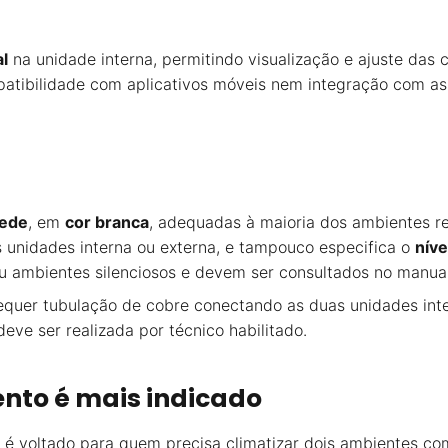
al
na unidade interna, permitindo visualização e ajuste das 
patibilidade com aplicativos móveis nem integração com as
rede
, em
cor branca
, adequadas à maioria dos ambientes re
 unidades interna ou externa, e tampouco especifica o
níve
ou ambientes silenciosos e devem ser consultados no manual
o requer tubulação de cobre conectando as duas unidades in
deve ser realizada por técnico habilitado.
nto é mais indicado
é voltado para quem precisa climatizar dois ambientes co