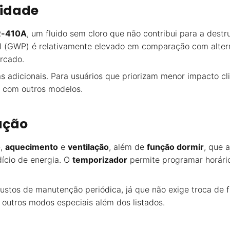
lidade
R-410A
, um fluido sem cloro que não contribui para a dest
al (GWP) é relativamente elevado em comparação com alte
rcado.
s adicionais. Para usuários que priorizam menor impacto cl
 com outros modelos.
ação
o
,
aquecimento
e
ventilação
, além de
função dormir
, que 
ício de energia. O
temporizador
permite programar horário
custos de manutenção periódica, já que não exige troca de f
utros modos especiais além dos listados.