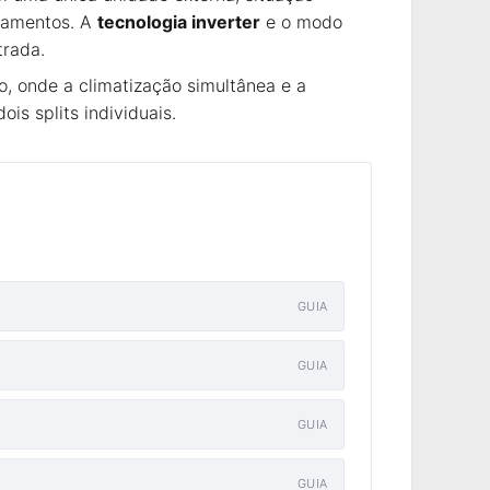
pamentos. A
tecnologia inverter
e o modo
trada.
, onde a climatização simultânea e a
s splits individuais.
GUIA
GUIA
GUIA
GUIA