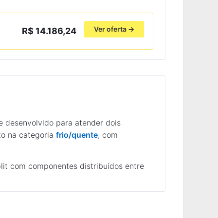
Ver oferta →
R$ 14.186,24
de desenvolvido para atender dois
to na categoria
frio/quente
, com
plit com componentes distribuídos entre