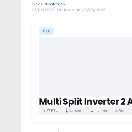
Inicio
Climatização
07/05/2026
· Updated on: 28/06/2026
⚡ LG
Multi Split Inverter 2
❄️ 27 BTU
🌡️ Cassette
⚙️ Inverter
🎨 Branco