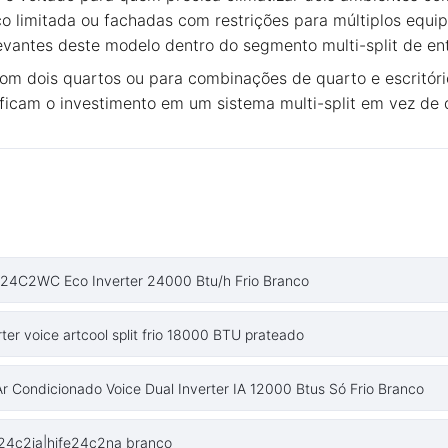
 limitada ou fachadas com restrições para múltiplos equi
levantes deste modelo dentro do segmento multi-split de en
om dois quartos ou para combinações de quarto e escritório
cam o investimento em um sistema multi-split em vez de doi
HJFI24C2WC Eco Inverter 24000 Btu/h Frio Branco
ter voice artcool split frio 18000 BTU prateado
Condicionado Voice Dual Inverter IA 12000 Btus Só Frio Branco
i24c2ia|hjfe24c2na branco