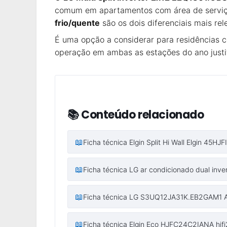
comum em apartamentos com área de serviço
frio/quente
são os dois diferenciais mais re
É uma opção a considerar para residências c
operação em ambas as estações do ano justifi
📚 Conteúdo relacionado
📖
Ficha técnica Elgin Split Hi Wall Elgin 45
📖
Ficha técnica LG ar condicionado dual inver
📖
Ficha técnica LG S3UQ12JA31K.EB2GAM1 Ar 
📖
Ficha técnica Elgin Eco HJFC24C2IANA hjf