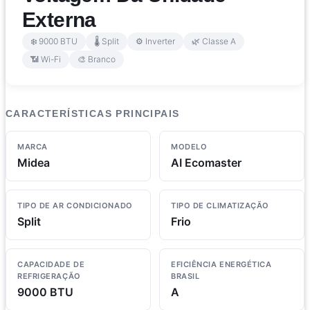
Externa
❄️ 9000 BTU
🌡️ Split
⚙️ Inverter
🌿 Classe A
📶 Wi-Fi
🎨 Branco
CARACTERÍSTICAS PRINCIPAIS
MARCA
MODELO
Midea
AI Ecomaster
TIPO DE AR CONDICIONADO
TIPO DE CLIMATIZAÇÃO
Split
Frio
CAPACIDADE DE
EFICIÊNCIA ENERGÉTICA
REFRIGERAÇÃO
BRASIL
9000 BTU
A