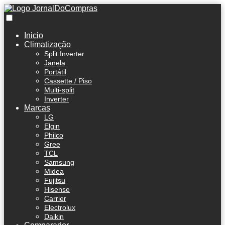
Inicio
Climatização
Split Inverter
Janela
Portátil
Cassette / Piso
Multi-split
Inverter
Marcas
LG
Elgin
Philco
Gree
TCL
Samsung
Midea
Fujitsu
Hisense
Carrier
Electrolux
Daikin