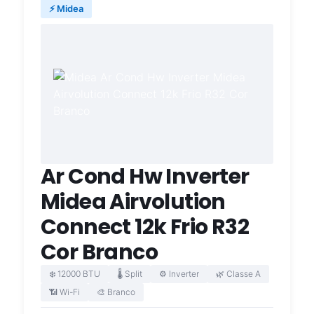
⚡ Midea
Ar Cond Hw Inverter
Midea Airvolution
Connect 12k Frio R32
Cor Branco
❄️ 12000 BTU
🌡️ Split
⚙️ Inverter
🌿 Classe A
📶 Wi-Fi
🎨 Branco