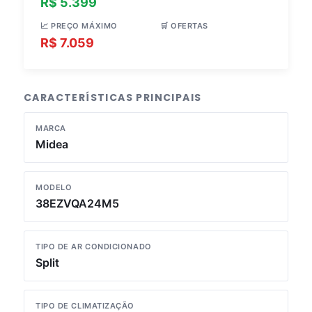
R$ 5.399
R$ 6.078
📈 PREÇO MÁXIMO
🛒 OFERTAS
R$ 7.059
3 lojas
CARACTERÍSTICAS PRINCIPAIS
MARCA
Midea
MODELO
38EZVQA24M5
TIPO DE AR CONDICIONADO
Split
TIPO DE CLIMATIZAÇÃO