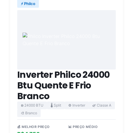
⚡ Philco
Inverter Philco 24000
Btu Quente E Frio
Branco
❄️ 24000 BTU
🌡️ Split
⚙️ Inverter
🌿 Classe A
🎨 Branco
💰 MELHOR PREÇO
📊 PREÇO MÉDIO