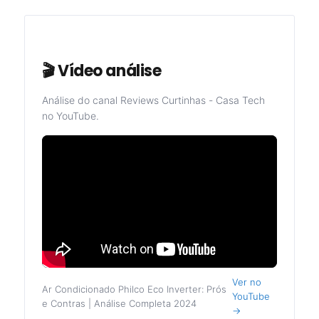
🎬 Vídeo análise
Análise do canal Reviews Curtinhas - Casa Tech
no YouTube.
Ver no
Ar Condicionado Philco Eco Inverter: Prós
YouTube
e Contras | Análise Completa 2024
→