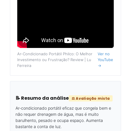
Ar-Condicionado Portátil Philco: O Melhor
Ver no
Investimento ou Frustração? Review | Lu
YouTube
Ferreira
→
📝 Resumo da análise
⚖️ Avaliação mista
Ar-condicionado portátil eficaz que congela bem e
não requer drenagem de água, mas é muito
barulhento, pesado e ocupa espaço. Aumenta
bastante a conta de luz.