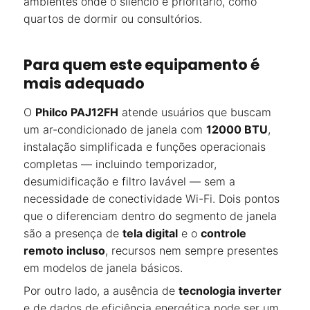
ambientes onde o silêncio é prioritário, como
quartos de dormir ou consultórios.
Para quem este equipamento é
mais adequado
O
Philco PAJ12FH
atende usuários que buscam
um ar-condicionado de janela com
12000 BTU
,
instalação simplificada e funções operacionais
completas — incluindo temporizador,
desumidificação e filtro lavável — sem a
necessidade de conectividade Wi-Fi. Dois pontos
que o diferenciam dentro do segmento de janela
são a presença de
tela digital
e o
controle
remoto incluso
, recursos nem sempre presentes
em modelos de janela básicos.
Por outro lado, a ausência de
tecnologia inverter
e de dados de eficiência energética pode ser um