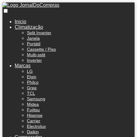
Inicio
Climatização
Split Inverter
Janela
Portátil
Cassette / Piso
Multi-split
Inverter
Marcas
LG
Elgin
Philco
Gree
TCL
Samsung
Midea
Fujitsu
Hisense
Carrier
Electrolux
Daikin