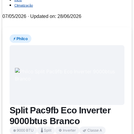
Inicio
Climatização
07/05/2026
· Updated on: 28/06/2026
⚡ Philco
Split Pac9fb Eco Inverter
9000btus Branco
❄️ 9000 BTU
🌡️ Split
⚙️ Inverter
🌿 Classe A