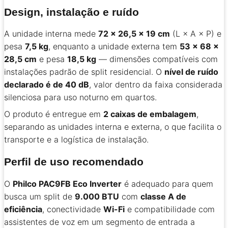
Design, instalação e ruído
A unidade interna mede
72 × 26,5 × 19 cm
(L × A × P) e
pesa
7,5 kg
, enquanto a unidade externa tem
53 × 68 ×
28,5 cm
e pesa
18,5 kg
— dimensões compatíveis com
instalações padrão de split residencial. O
nível de ruído
declarado é de 40 dB
, valor dentro da faixa considerada
silenciosa para uso noturno em quartos.
O produto é entregue em
2 caixas de embalagem
,
separando as unidades interna e externa, o que facilita o
transporte e a logística de instalação.
Perfil de uso recomendado
O
Philco PAC9FB Eco Inverter
é adequado para quem
busca um split de
9.000 BTU
com
classe A de
eficiência
, conectividade
Wi-Fi
e compatibilidade com
assistentes de voz em um segmento de entrada a