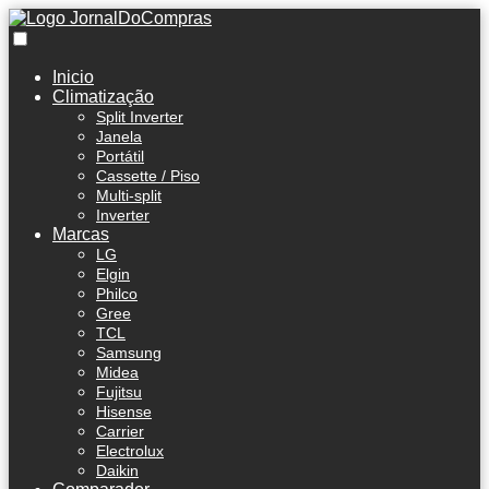
Inicio
Climatização
Split Inverter
Janela
Portátil
Cassette / Piso
Multi-split
Inverter
Marcas
LG
Elgin
Philco
Gree
TCL
Samsung
Midea
Fujitsu
Hisense
Carrier
Electrolux
Daikin