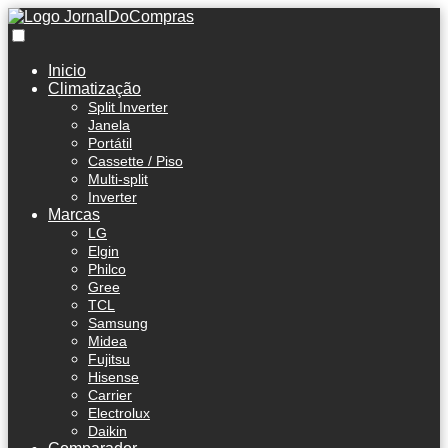
Inicio
Climatização
Split Inverter
Janela
Portátil
Cassette / Piso
Multi-split
Inverter
Marcas
LG
Elgin
Philco
Gree
TCL
Samsung
Midea
Fujitsu
Hisense
Carrier
Electrolux
Daikin