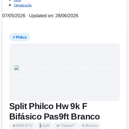
Inicio
Climatização
07/05/2026
· Updated on: 28/06/2026
⚡ Philco
Split Philco Hw 9k F
Bifásico Pas9ft Branco
❄️ 9000 BTU
🌡️ Split
🌿 Classe F
🎨 Branco