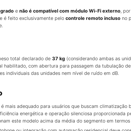
egrado
e
não é compatível com módulo Wi-Fi externo
, po
e é feito exclusivamente pelo
controle remoto incluso
no p
e.
eso total declarado de
37 kg
(considerando ambas as unida
nal habilitado, com abertura para passagem da tubulação de
es individuais das unidades nem nível de ruído em dB.
o
é mais adequado para usuários que buscam climatização bi
ficiência energética e operação silenciosa proporcionada p
onam este modelo acima da média do segmento em termos d
tphone ou integração com automação residencial deve consi