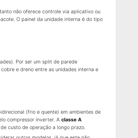
rtanto não oferece controle via aplicativo ou
acote. O painel da unidade interna é do tipo
des). Por ser um split de parede
 cobre e dreno entre as unidades interna e
direcional (frio e quente) em ambientes de
elo compressor inverter. A
classe A
e custo de operação a longo prazo.
derar outros modelos, já que este não