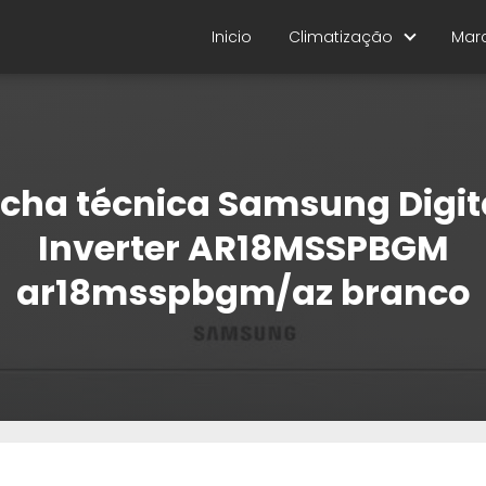
Inicio
Climatização
Mar
icha técnica Samsung Digit
Inverter AR18MSSPBGM
ar18msspbgm/az branco