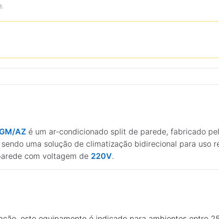
e.
PBGM/AZ
é um ar-condicionado split de parede, fabricado pe
 sendo uma solução de climatização bidirecional para uso re
 parede com voltagem de
220V
.
ação, este equipamento é indicado para ambientes entre 2