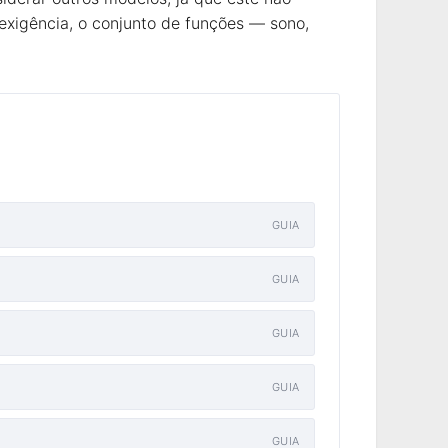
xigência, o conjunto de funções — sono,
GUIA
GUIA
GUIA
GUIA
GUIA