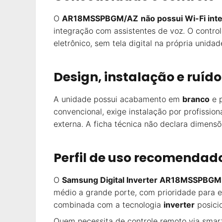
O
AR18MSSPBGM/AZ
não possui Wi-Fi int
integração com assistentes de voz. O control
eletrônico, sem tela digital na própria unidad
Design, instalação e ruído
A unidade possui acabamento em
branco
e p
convencional, exige instalação por profissio
externa. A ficha técnica não declara dimensõ
Perfil de uso recomendad
O
Samsung Digital Inverter AR18MSSPBGM
médio a grande porte, com prioridade para e
combinada com a tecnologia
inverter
posici
Quem necessita de controle remoto via smar