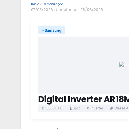
Inicio
Climatização
07/05/2026
· Updated on: 28/06/2026
⚡ Samsung
Digital Inverter A
❄️ 18000 BTU
🌡️ Split
⚙️ Inverter
🌿 Classe A