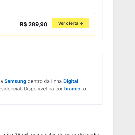
Ver oferta →
R$ 289,90
la
Samsung
dentro da linha
Digital
sidencial. Disponível na cor
branco
, o
5 m² e 35 m², como salas de estar de médio