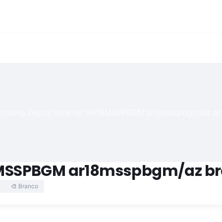
R18MSSPBGM ar18msspbgm/az b
🎨 Branco