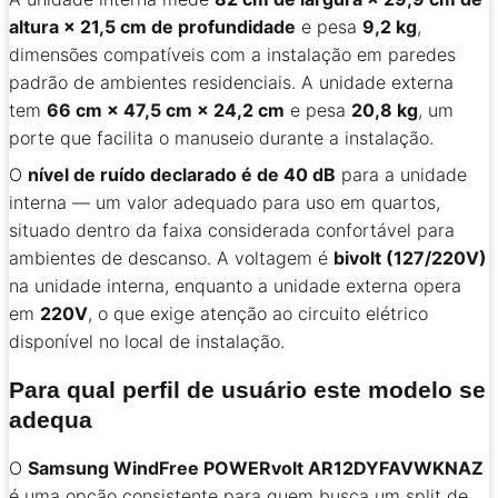
altura × 21,5 cm de profundidade
e pesa
9,2 kg
,
dimensões compatíveis com a instalação em paredes
padrão de ambientes residenciais. A unidade externa
tem
66 cm × 47,5 cm × 24,2 cm
e pesa
20,8 kg
, um
porte que facilita o manuseio durante a instalação.
O
nível de ruído declarado é de 40 dB
para a unidade
interna — um valor adequado para uso em quartos,
situado dentro da faixa considerada confortável para
ambientes de descanso. A voltagem é
bivolt (127/220V)
na unidade interna, enquanto a unidade externa opera
em
220V
, o que exige atenção ao circuito elétrico
disponível no local de instalação.
Para qual perfil de usuário este modelo se
adequa
O
Samsung WindFree POWERvolt AR12DYFAVWKNAZ
é uma opção consistente para quem busca um split de