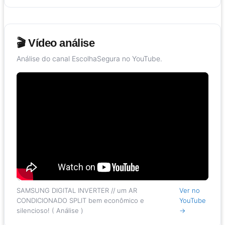
🎬 Vídeo análise
Análise do canal EscolhaSegura no YouTube.
SAMSUNG DIGITAL INVERTER // um AR
Ver no
CONDICIONADO SPLIT bem econômico e
YouTube
silencioso! ( Análise )
→