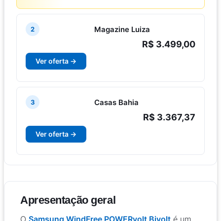
Magazine Luiza
2
R$ 3.499,00
Ver oferta →
Casas Bahia
3
R$ 3.367,37
Ver oferta →
Apresentação geral
O
Samsung WindFree POWERvolt Bivolt
é um