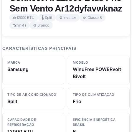
Sem Vento Ar12dyfavwknaz
❄️ 12000 BTU
🌡️ Split
⚙️ Inverter
🌿 Classe B
📶 Wi-Fi
🎨 Branco
CARACTERÍSTICAS PRINCIPAIS
MARCA
MODELO
Samsung
WindFree POWERvolt
Bivolt
TIPO DE AR CONDICIONADO
TIPO DE CLIMATIZAÇÃO
Split
Frio
CAPACIDADE DE
EFICIÊNCIA ENERGÉTICA
REFRIGERAÇÃO
BRASIL
12000 BTU
B