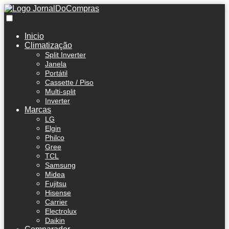
Inicio
Climatização
Split Inverter
Janela
Portátil
Cassette / Piso
Multi-split
Inverter
Marcas
LG
Elgin
Philco
Gree
TCL
Samsung
Midea
Fujitsu
Hisense
Carrier
Electrolux
Daikin