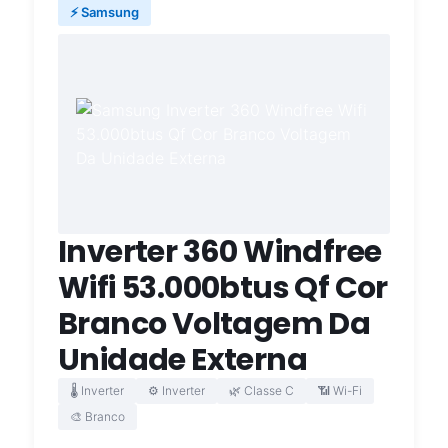
⚡ Samsung
Inverter 360 Windfree
Wifi 53.000btus Qf Cor
Branco Voltagem Da
Unidade Externa
🌡️ Inverter
⚙️ Inverter
🌿 Classe C
📶 Wi-Fi
🎨 Branco