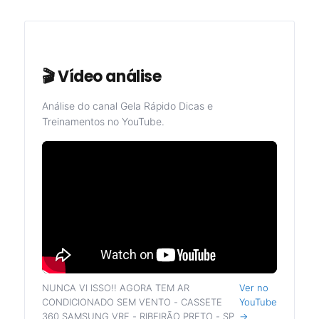
🎬 Vídeo análise
Análise do canal Gela Rápido Dicas e
Treinamentos no YouTube.
NUNCA VI ISSO!! AGORA TEM AR
Ver no
CONDICIONADO SEM VENTO - CASSETE
YouTube
360 SAMSUNG VRF - RIBEIRÃO PRETO - SP
→