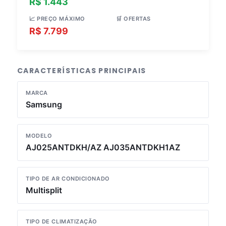
R$ 1.443
R$ 5.398
📈 PREÇO MÁXIMO
🛒 OFERTAS
R$ 7.799
4 lojas
CARACTERÍSTICAS PRINCIPAIS
MARCA
Samsung
MODELO
AJ025ANTDKH/AZ AJ035ANTDKH1AZ
TIPO DE AR CONDICIONADO
Multisplit
TIPO DE CLIMATIZAÇÃO