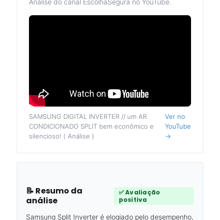
Análise do canal EscolhaSegura no YouTube.
SAMSUNG DIGITAL INVERTER // um AR
Ver no
CONDICIONADO SPLIT bem econômico e
YouTube
silencioso! ( Análise )
→
📝 Resumo da
✅ Avaliação
análise
positiva
Samsung Split Inverter é elogiado pelo desempenho,