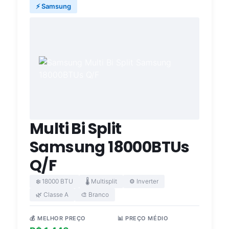
⚡ Samsung
Multi Bi Split
Samsung 18000BTUs
Q/F
❄️ 18000 BTU
🌡️ Multisplit
⚙️ Inverter
🌿 Classe A
🎨 Branco
💰 MELHOR PREÇO
📊 PREÇO MÉDIO