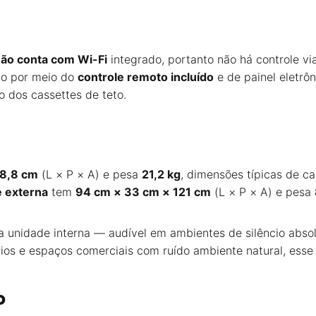
ão conta com Wi-Fi
integrado, portanto não há controle vi
ado por meio do
controle remoto incluído
e de painel eletrô
o dos cassettes de teto.
28,8 cm
(L × P × A) e pesa
21,2 kg
, dimensões típicas de c
 externa
tem
94 cm × 33 cm × 121 cm
(L × P × A) e pesa
a unidade interna — audível em ambientes de silêncio abso
os e espaços comerciais com ruído ambiente natural, esse
o