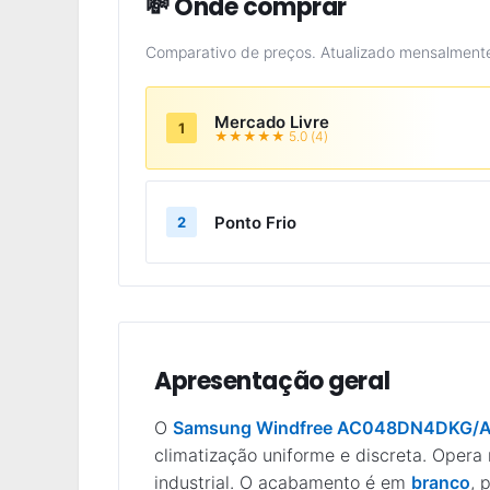
💸 Onde comprar
Comparativo de preços. Atualizado mensalment
Mercado Livre
1
★★★★★ 5.0 (4)
Ponto Frio
2
Apresentação geral
O
Samsung Windfree AC048DN4DKG/
climatização uniforme e discreta. Oper
industrial. O acabamento é em
branco
, 