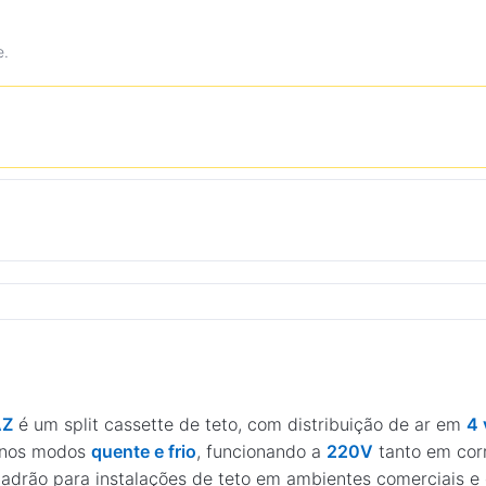
e.
AZ
é um split cassette de teto, com distribuição de ar em
4 
a nos modos
quente e frio
, funcionando a
220V
tanto em cor
padrão para instalações de teto em ambientes comerciais e 