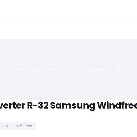
Inverter R-32 Samsung Windfre
sse A
🎨 Branco