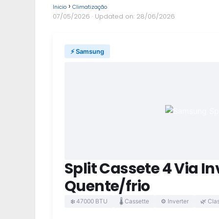
Inicio
Climatização
07/05/2026
· Updated on: 28/06/2026
⚡ Samsung
Split Cassete 4 Via 
Quente/frio
❄️ 47000 BTU
🌡️ Cassette
⚙️ Inverter
🌿 Cla