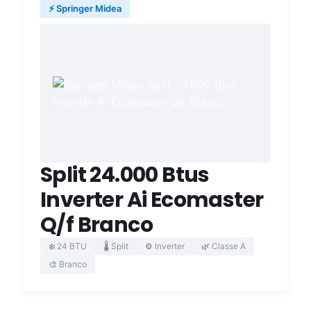
⚡ Springer Midea
Split 24.000 Btus
Inverter Ai Ecomaster
Q/f Branco
❄️ 24 BTU
🌡️ Split
⚙️ Inverter
🌿 Classe A
🎨 Branco