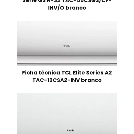
Série GS R-32 TAC-55CSGS/CF-
INV/O branco
Ficha técnica TCL Elite Series A2
TAC-12CSA2-INV branco