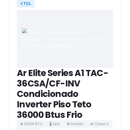
⚡ TCL
Ar Elite Series A1 TAC-
36CSA/CF-INV
Condicionado
Inverter Piso Teto
36000 Btus Frio
❄️ 36000 BTU
🌡️ Split
⚙️ Inverter
🌿 Classe A