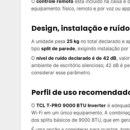
O
controle remoto
está incluído na caixa e 
equipamento: físico, remoto e por voz ou app
Design, instalação e ruído
A unidade pesa
25 kg
no total declarado e 
tipo
split de parede
, exigindo instalação po
O
nível de ruído declarado é de 42 dB
, valo
ambiente de escritório silencioso; 42 dB é p
considerar esse parâmetro.
Perfil de uso recomendad
O
TCL T-PRO 9000 BTU Inverter
é adequado
Wi-Fi em um único equipamento. A combina
dos splits básicos de 9000 BTU, que em gera
É uma opção a considerar para quartos, home