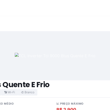
s Quente E Frio
📶 Wi-Fi
🎨 Branco
ÇO MÉDIO
📈 PREÇO MÁXIMO
.352
R$ 2.900