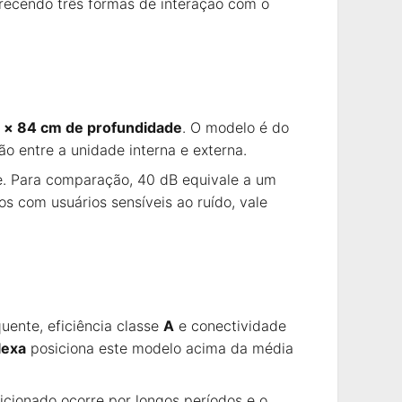
erecendo três formas de interação com o
a × 84 cm de profundidade
. O modelo é do
o entre a unidade interna e externa.
ade. Para comparação, 40 dB equivale a um
s com usuários sensíveis ao ruído, vale
ente, eficiência classe
A
e conectividade
lexa
posiciona este modelo acima da média
cionado ocorre por longos períodos e o