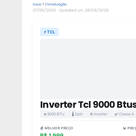
Inicio
Climatização
07/05/2026
· Updated on: 28/06/2026
⚡ TCL
Inverter Tcl 9000 Btu
❄️ 9000 BTU
🌡️ Split
⚙️ Inverter
🌿 Classe A
💰 MELHOR PREÇO
📊 PRE
R$ 1.999
R$ 2