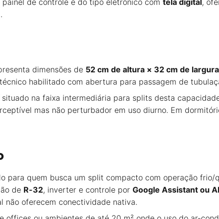
o painel de controle é do tipo eletrônico com
tela digital
, of
.
apresenta dimensões de
52 cm de altura × 32 cm de largur
r técnico habilitado com abertura para passagem de tubulaçã
r situado na faixa intermediária para splits desta capacid
erceptível mas não perturbador em uso diurno. Em dormitório
o
 para quem busca um split compacto com operação frio/qu
ção de
R-32
, inverter e controle por
Google Assistant ou A
l não oferecem conectividade nativa.
 offices ou ambientes de até 20 m² onde o uso do ar-condi