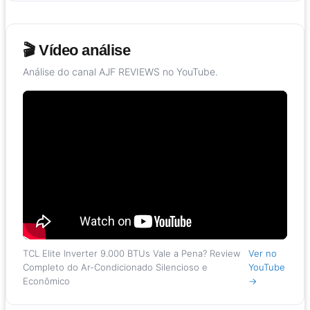
🎬 Vídeo análise
Análise do canal AJF REVIEWS no YouTube.
TCL Elite Inverter 9.000 BTUs Vale a Pena? Review
Ver no
Completo do Ar-Condicionado Silencioso e
YouTube
Econômico
→