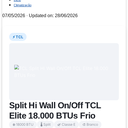
Inicio
Climatização
07/05/2026
· Updated on: 28/06/2026
⚡ TCL
Split Hi Wall On/Off TCL
Elite 18.000 BTUs Frio
❄️ 18000 BTU
🌡️ Split
🌿 Classe E
🎨 Branco