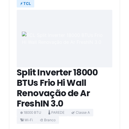
⚡ TCL
Split Inverter 18000
BTUs Frio Hi Wall
Renovação de Ar
FreshIN 3.0
❄️ 18000 BTU
🌡️ PAREDE
🌿 Classe A
📶 Wi-Fi
🎨 Branco