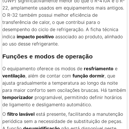
(GWP) significativamente menor do que o R-410A e o R-
22, amplamente usados em equipamentos mais antigos.
O R-32 também possui melhor eficiência de
transferência de calor, o que contribui para o
desempenho do ciclo de refrigeração. A ficha técnica
indica
impacto positivo
associado ao produto, alinhado
ao uso desse refrigerante.
Funções e modos de operação
O equipamento oferece os modos de
resfriamento
e
ventilação
, além de contar com
função dormir
, que
ajusta gradualmente a temperatura ao longo da noite
para maior conforto sem oscilações bruscas. Há também
temporizador
programável, permitindo definir horários
de ligamento e desligamento automático.
O
filtro lavável
está presente, facilitando a manutenção
periódica sem a necessidade de substituição de peças.
A função
desumidificação
não está disponível neste