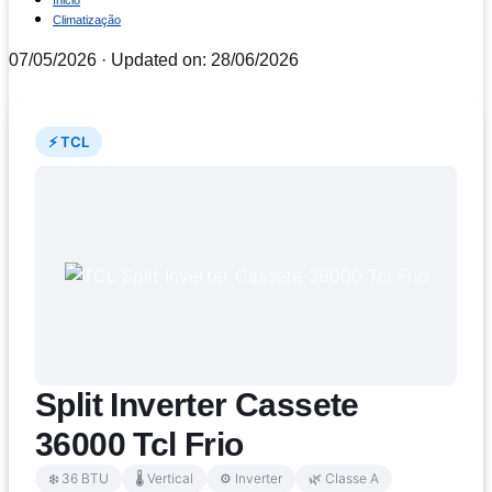
Inicio
Climatização
07/05/2026
· Updated on: 28/06/2026
⚡ TCL
Split Inverter Cassete
36000 Tcl Frio
❄️ 36 BTU
🌡️ Vertical
⚙️ Inverter
🌿 Classe A