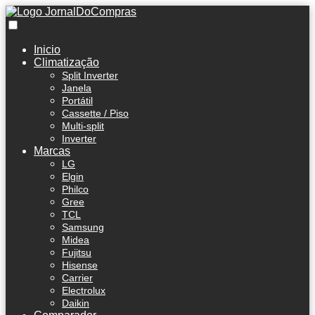
Inicio
Climatização
Split Inverter
Janela
Portátil
Cassette / Piso
Multi-split
Inverter
Marcas
LG
Elgin
Philco
Gree
TCL
Samsung
Midea
Fujitsu
Hisense
Carrier
Electrolux
Daikin