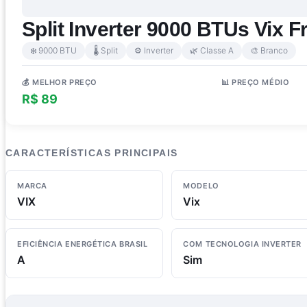
Split Inverter 9000 BTUs Vix
❄️ 9000 BTU
🌡️ Split
⚙️ Inverter
🌿 Classe A
🎨 Branco
💰 MELHOR PREÇO
📊 PREÇO MÉDIO
R$ 89
R$ 787
CARACTERÍSTICAS PRINCIPAIS
MARCA
MODELO
VIX
Vix
EFICIÊNCIA ENERGÉTICA BRASIL
COM TECNOLOGIA INVERTER
A
Sim