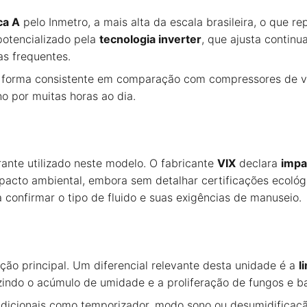
ca A
pelo Inmetro, a mais alta da escala brasileira, o que
 potencializado pela
tecnologia inverter
, que ajusta contin
s frequentes.
de forma consistente em comparação com compressores de v
o por muitas horas ao dia.
erante utilizado neste modelo. O fabricante
VIX
declara
impa
cto ambiental, embora sem detalhar certificações ecológi
confirmar o tipo de fluido e suas exigências de manuseio.
ão principal. Um diferencial relevante desta unidade é a
l
indo o acúmulo de umidade e a proliferação de fungos e bac
adicionais como temporizador, modo sono ou desumidificaç