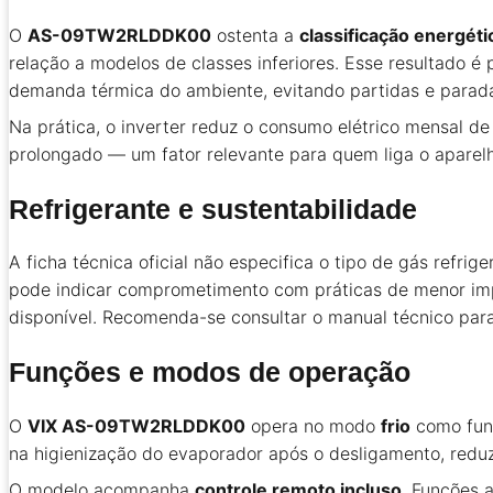
O
AS-09TW2RLDDK00
ostenta a
classificação energéti
relação a modelos de classes inferiores. Esse resultado é
demanda térmica do ambiente, evitando partidas e parada
Na prática, o inverter reduz o consumo elétrico mensal 
prolongado — um fator relevante para quem liga o aparelh
Refrigerante e sustentabilidade
A ficha técnica oficial não especifica o tipo de gás refrig
pode indicar comprometimento com práticas de menor impa
disponível. Recomenda-se consultar o manual técnico para 
Funções e modos de operação
O
VIX AS-09TW2RLDDK00
opera no modo
frio
como funç
na higienização do evaporador após o desligamento, reduz
O modelo acompanha
controle remoto incluso
. Funções 