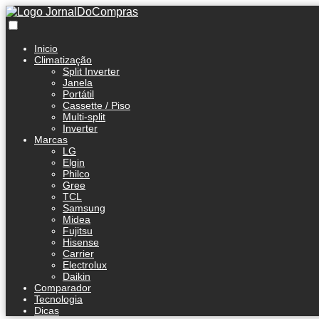
Inicio
Climatização
Split Inverter
Janela
Portátil
Cassette / Piso
Multi-split
Inverter
Marcas
LG
Elgin
Philco
Gree
TCL
Samsung
Midea
Fujitsu
Hisense
Carrier
Electrolux
Daikin
Comparador
Tecnologia
Dicas