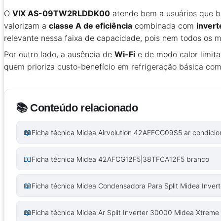
O
VIX AS-09TW2RLDDK00
atende bem a usuários que b
valorizam a
classe A de eficiência
combinada com
invert
relevante nessa faixa de capacidade, pois nem todos os 
Por outro lado, a ausência de
Wi-Fi
e de modo calor limita
quem prioriza custo-benefício em refrigeração básica com 
📚 Conteúdo relacionado
📖
Ficha técnica Midea Airvolution 42AFFCG09S5 ar condici
📖
Ficha técnica Midea 42AFCG12F5|38TFCA12F5 branco
📖
Ficha técnica Midea Condensadora Para Split Midea Inver
📖
Ficha técnica Midea Ar Split Inverter 30000 Midea Xtrem