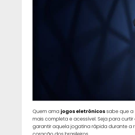
Quem ama
jogos eletrônicos
sabe que a 
mais completa e acessível. Seja para curtir 
garantir aquela jogatina rápida durante a r
coração dos brasileiros.