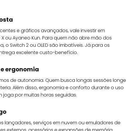
gosta
 recentes e gráficos avançados, vale investir em
y X ou Ayaneo Kun. Para quem não abre mão dos
a, o Switch 2 ou OLED são imbatíveis. Já para os
ntrega excelente custo-benefício.
 e ergonomia
ermos de autonomia. Quem busca longas sessões longe
eria. Além disso, ergonomia e conforto durante o uso
 joga por muitas horas seguidas.
ogo
 os lançadores, serviços em nuvem ou emuladores de
les externos, acessórios e expansões de memória