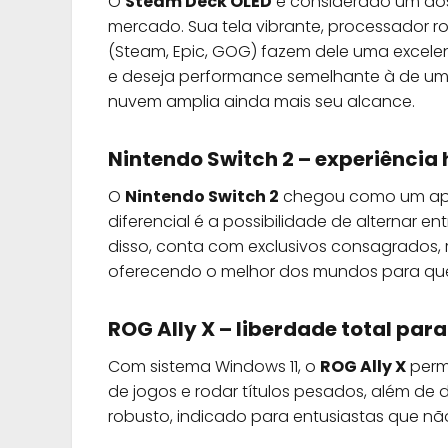
O
Steam Deck OLED
é considerado um dos 
mercado. Sua tela vibrante, processador r
(Steam, Epic, GOG) fazem dele uma excelen
e deseja performance semelhante à de um P
nuvem amplia ainda mais seu alcance.
Nintendo Switch 2 – experiência
O
Nintendo Switch 2
chegou como um apare
diferencial é a possibilidade de alternar 
disso, conta com exclusivos consagrados, r
oferecendo o melhor dos mundos para que
ROG Ally X – liberdade total para
Com sistema Windows 11, o
ROG Ally X
permi
de jogos e rodar títulos pesados, além de 
robusto, indicado para entusiastas que 