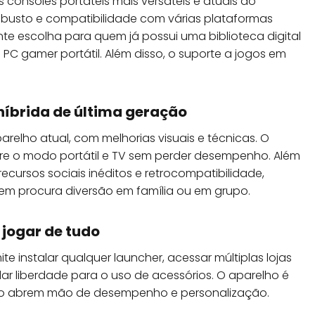
consoles portáteis mais versáteis e atuais do
obusto e compatibilidade com várias plataformas
te escolha para quem já possui uma biblioteca digital
C gamer portátil. Além disso, o suporte a jogos em
 híbrida de última geração
lho atual, com melhorias visuais e técnicas. O
entre o modo portátil e TV sem perder desempenho. Além
ecursos sociais inéditos e retrocompatibilidade,
m procura diversão em família ou em grupo.
 jogar de tudo
te instalar qualquer launcher, acessar múltiplas lojas
dar liberdade para o uso de acessórios. O aparelho é
não abrem mão de desempenho e personalização.